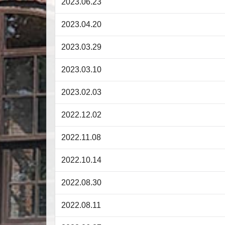
2023.06.23
2023.04.20
2023.03.29
2023.03.10
2023.02.03
2022.12.02
2022.11.08
2022.10.14
2022.08.30
2022.08.11