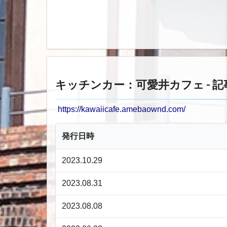
キッチンカー：可愛井カフェ - 記
https://kawaiicafe.amebaownd.com/
発行日時
2023.10.29
2023.08.31
2023.08.08