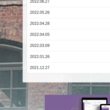
2022.06.27
2022.05.26
2022.04.28
2022.04.05
2022.03.09
2022.01.26
2021.12.27