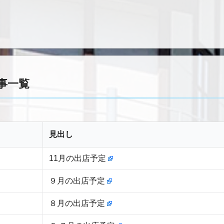
事一覧
見出し
11月の出店予定
９月の出店予定
８月の出店予定