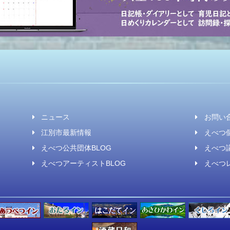
ニュース
お問い
江別市最新情報
えべつ個
えべつ公共団体BLOG
えべつ議
えべつアーティストBLOG
えべつレ