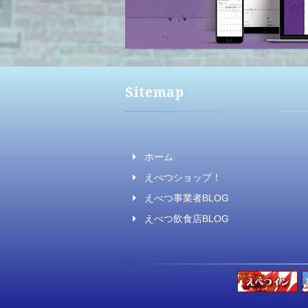
Sitemap
ホーム
えべつショップ！
えべつ事業者BLOG
えべつ飲食店BLOG