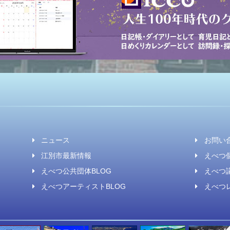
ニュース
お問い
江別市最新情報
えべつ個
えべつ公共団体BLOG
えべつ議
えべつアーティストBLOG
えべつレ