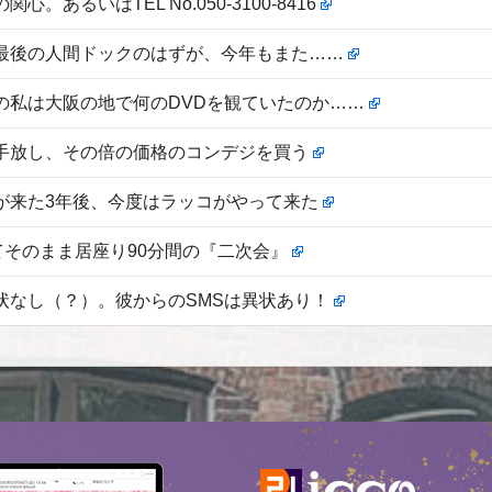
。あるいはTEL No.050-3100-8416
最後の人間ドックのはずが、今年もまた……
の私は大阪の地で何のDVDを観ていたのか……
手放し、その倍の価格のコンデジを買う
が来た3年後、今度はラッコがやって来た
てそのまま居座り90分間の『二次会』
状なし（？）。彼からのSMSは異状あり！